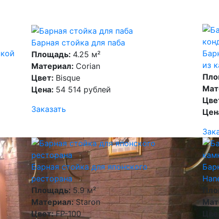
Барная стойка для паба
ткой
Бар
Площадь:
4.25 м²
из 
Материал:
Corian
Пло
Цвет:
Bisque
Мат
Цена:
54 514 рублей
Цве
Заказать
Цен
Зак
Барная стойка для японского
Бар
ресторана
Hane
Площадь:
5.9 м²
Пло
Материал:
Staron
Мат
Цвет:
FP-100
Цве