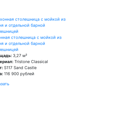
онная столешница с мойкой из
ня и отдельной барной
лешницей
щадь:
3,27 м²
ериал:
Tristone Classical
т:
S117 Sand Castle
а:
116 900 рублей
азать