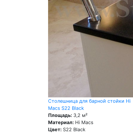
Столешница для барной стойки Hi
Macs S22 Black
Площадь:
3,2 м²
Материал:
Hi Macs
Цвет:
S22 Black