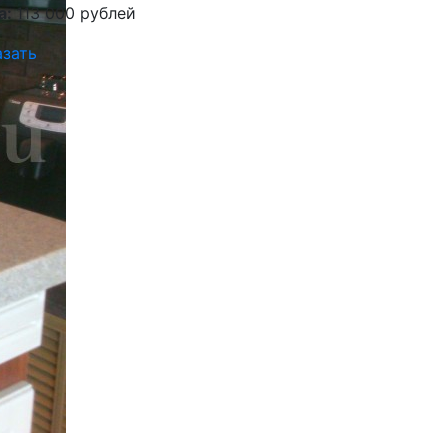
а:
113 000 рублей
азать