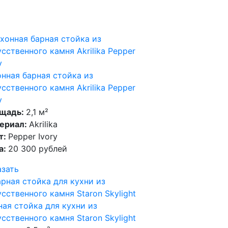
онная барная стойка из
сственного камня Akrilika Pepper
y
щадь:
2,1 м²
ериал:
Akrilika
т:
Pepper Ivory
а:
20 300 рублей
азать
ная стойка для кухни из
сственного камня Staron Skylight