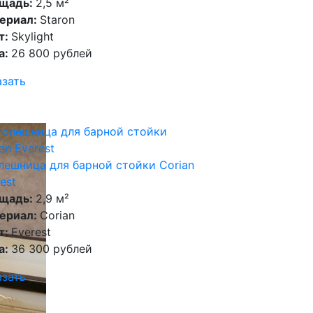
щадь:
2,5 м²
ериал:
Staron
т:
Skylight
а:
26 800 рублей
азать
лешница для барной стойки Corian
est
щадь:
2,9 м²
ериал:
Corian
т:
Everest
а:
36 300 рублей
азать