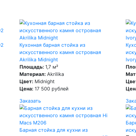
02
Кухонная барная стойка из
Кух
искусственного камня островная
иску
Akrilika Midnight
Ivor
Площадь:
1,7 м²
Пло
Материал:
Akrilika
Мат
Цвет:
Midnight
Цве
Цена:
17 500 рублей
Цен
Заказать
Зак
Бар
Барная стойка для кухни из
иску