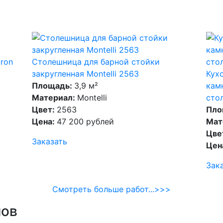
ron
Столешница для барной стойки
закругленная Montelli 2563
Кух
Площадь:
3,9 м²
кам
Материал:
Montelli
сто
Цвет:
2563
Пло
Цена:
47 200 рублей
Мат
Цве
Заказать
Цен
Зак
Смотреть больше работ...>>>
нов