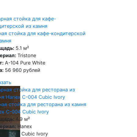
ная стойка для кафе-кондитерской
камня
щадь:
5.1 м²
ериал:
Tristone
т:
А-104 Pure White
а:
56 960 рублей
азать
ная стойка для ресторана из камня
x C-004 Cubic Ivory
щадь:
4.9 м²
ериал:
Hanex
т:
C-004 Cubic Ivory