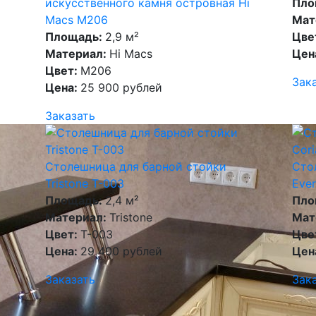
искусственного камня островная Hi
Пло
Macs M206
Мат
Площадь:
2,9 м²
Цве
Материал:
Hi Macs
Цен
Цвет:
M206
Зак
Цена:
25 900 рублей
Заказать
Столешница для барной стойки
Сто
Tristone T-003
Ever
Площадь:
2,4 м²
Пло
Материал:
Tristone
Мат
Цвет:
T-003
Цве
Цена:
29 400 рублей
Цен
Заказать
Зак