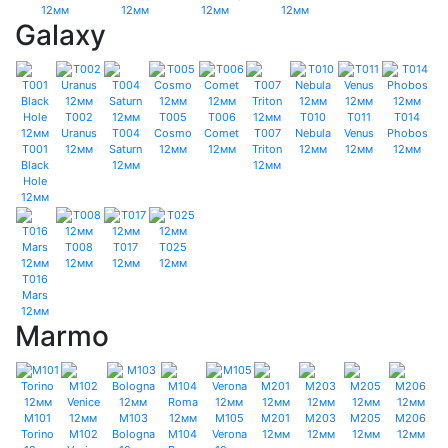
12мм
12мм
12мм
12мм
Galaxy
T002
T005
T006
T010
T011
T014
Uranus
T004
Cosmo
Comet
T007
Nebula
Venus
Phobos
T001
12мм
Saturn
12мм
12мм
Triton
12мм
12мм
12мм
Black
12мм
12мм
Hole
12мм
T008
T017
T025
12мм
12мм
12мм
T016
Mars
12мм
Marmo
M101
M103
M105
M201
M203
M205
M206
Torino
M102
Bologna
M104
Verona
12мм
12мм
12мм
12мм