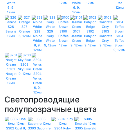
White
12мм
White
12мм
Red
6, 9,
6, 9,
12мм
12мм
12мм
S26
S27
Banana
Orange
S28
S29
S100
S101
S102
S103
12мм
6, 12мм
Alpine
Ivory
Coffee
Jasmin
Babylon
Concrete
S104
White
White
Brown
Green
Beige
Grey
Toffee
6, 9,
9, 12мм
12мм
9, 12мм
9, 12мм
9, 12мм
Brown
12мм
9, 12мм
S203
S201
Sky Blue
Nougat
9, 12мм
S204
Cream
Venus
12мм
Green
6, 9,
12мм
Светопроводящие
полупрозрачные цвета
S302 Opal 6,
S303 Sapphire
S304 Ruby
S305 Emerald