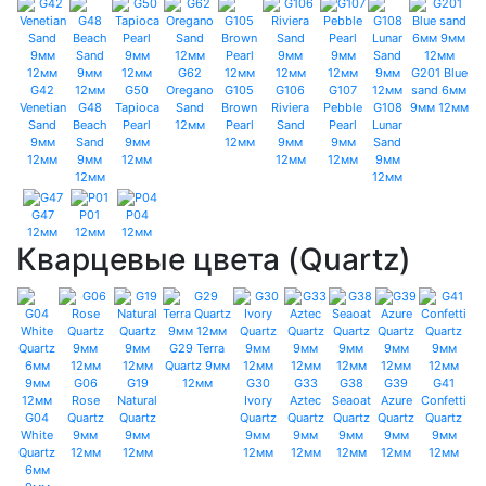
G62
G201 Blue
G42
G50
Oregano
G105
G106
G107
sand 6мм
Venetian
G48
Tapioca
Sand
Brown
Riviera
Pebble
G108
9мм 12мм
Sand
Beach
Pearl
12мм
Pearl
Sand
Pearl
Lunar
9мм
Sand
9мм
12мм
9мм
9мм
Sand
12мм
9мм
12мм
12мм
12мм
9мм
12мм
12мм
G47
P01
P04
12мм
12мм
12мм
Кварцевые цвета (Quartz)
G29 Terra
Quartz 9мм
G06
G19
12мм
G30
G33
G38
G39
G41
Rose
Natural
Ivory
Aztec
Seaoat
Azure
Confetti
G04
Quartz
Quartz
Quartz
Quartz
Quartz
Quartz
Quartz
White
9мм
9мм
9мм
9мм
9мм
9мм
9мм
Quartz
12мм
12мм
12мм
12мм
12мм
12мм
12мм
6мм