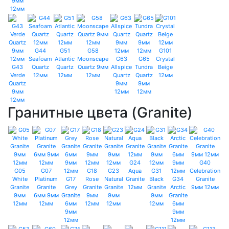
9мм
12мм
G44
G51
G58
G101
Seafoam
Atlantic
Moonscape
G63
G65
Crystal
G43
Quartz
Quartz
Quartz 9мм
Allspice
Tundra
Beige
Verde
12мм
12мм
12мм
Quartz
Quartz
12мм
Quartz
9мм
9мм
9мм
12мм
12мм
12мм
Гранитные цвета (Granite)
G24
G40
G05
G07
G18
G23
Aqua
G31
Celebration
White
Platinum
G17
Rose
Natural
Granite
Black
G34
Granite
Granite
Granite
Grey
Granite
Granite
12мм
Granite
Arctic
9мм 12мм
9мм
6мм 9мм
Granite
9мм
9мм
9мм
Granite
12мм
12мм
6мм
12мм
12мм
12мм
6мм
9мм
9мм
12мм
12мм