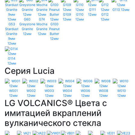
G111
G113 12мм
G109
G110
12мм
G112
G60
G74
12мм
12мм
12мм
G53
Greystone
Mocha
G100
Stardust
Granite
Granite
Peanut
Granite
12мм
12мм
Butter
9мм
12мм
12мм
G114
12мм
Серия Lucia
W001
W002
W003
W004
W006
W008
W010
12мм
12мм
12мм
12мм
12мм
12мм
12мм
LG VOLCANICS® Цвета с
имитацией вкраплений
вулканического стекла