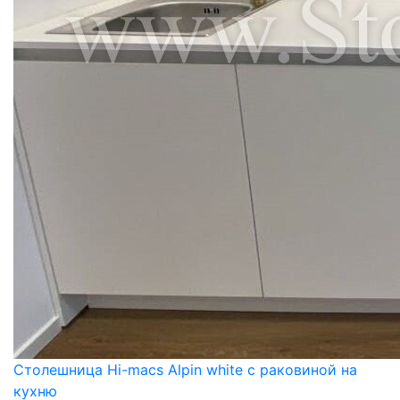
Столешница Hi-macs Alpin white с раковиной на
кухню