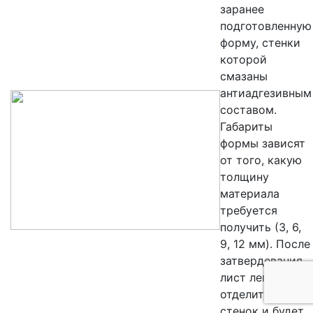
заранее
подготовленную
форму, стенки
которой
смазаны
антиадгезивным
составом.
Габариты
формы зависят
от того, какую
толщину
материала
требуется
получить (3, 6,
9, 12 мм). После
затвердевания
лист легко
отделится от
стенок и будет