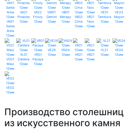
VA21
VA22
VW01
VB01
VE01
VE23
Pinacles
Frosty
Gemini
Merapy
VB02
VB21
Tambora
Mayon
VA01
12мм
12мм
12мм
12мм
Cima
Taos
12мм
12мм
Santa
12мм
12мм
Anna
12мм
VE26
VN24
VL21
VE04
VL01
VR01
12мм
12мм
VR21
VB21
12мм
12мм
VG21
Caldera
Pacaya
12мм
12мм
Maui
12мм
12мм
12мм
VE02
12мм
Производство столешниц
из искусственного камня