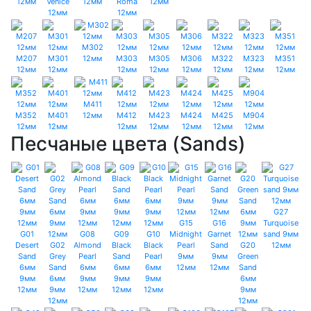
12мм
Venice
12мм
Roma
12мм
12мм
12мм
M302
M207
M301
12мм
M303
M305
M306
M322
M323
M351
12мм
12мм
12мм
12мм
12мм
12мм
12мм
12мм
M411
M352
M401
12мм
M412
M423
M424
M425
M904
12мм
12мм
12мм
12мм
12мм
12мм
12мм
Песчаные цвета (Sands)
G27
G15
G16
Turquoise
G01
G08
G09
G10
Midnight
Garnet
sand 9мм
Desert
G02
Almond
Black
Black
Pearl
Sand
G20
12мм
Sand
Grey
Pearl
Sand
Pearl
9мм
9мм
Green
6мм
Sand
6мм
6мм
6мм
12мм
12мм
Sand
9мм
6мм
9мм
9мм
9мм
6мм
12мм
9мм
12мм
12мм
12мм
9мм
12мм
12мм