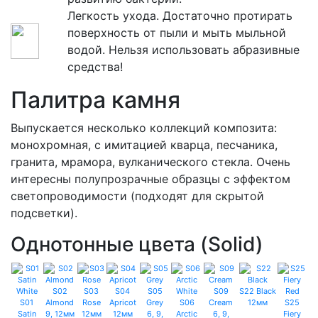
Легкость ухода. Достаточно протирать
поверхность от пыли и мыть мыльной
водой. Нельзя использовать абразивные
средства!
Палитра камня
Выпускается несколько коллекций композита:
монохромная, с имитацией кварца, песчаника,
гранита, мрамора, вулканического стекла. Очень
интересны полупрозрачные образцы с эффектом
светопроводимости (подходят для скрытой
подсветки).
Однотонные цвета (Solid)
S02
S03
S04
S05
S09
S22 Black
S01
Almond
Rose
Apricot
Grey
S06
Cream
12мм
S25
Satin
9, 12мм
12мм
12мм
6, 9,
Arctic
6, 9,
Fiery