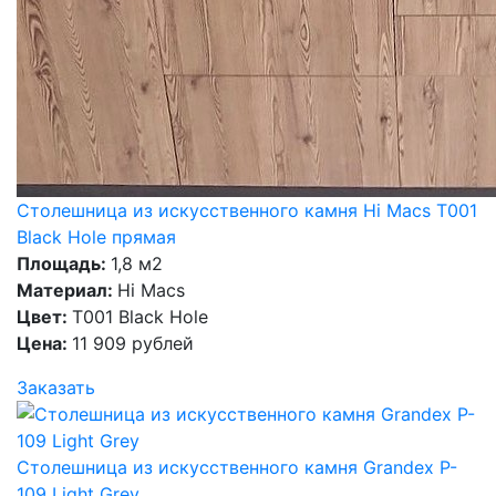
Столешница из искусственного камня Hi Macs T001
Black Hole прямая
Площадь:
1,8 м2
Материал:
Hi Macs
Цвет:
T001 Black Hole
Цена:
11 909 рублей
Заказать
Столешница из искусственного камня Grandex P-
109 Light Grey