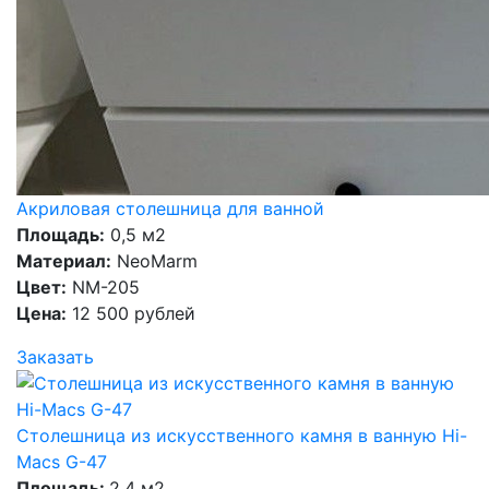
Акриловая столешница для ванной
Площадь:
0,5 м2
Материал:
NeoMarm
Цвет:
NM-205
Цена:
12 500 рублей
Заказать
Столешница из искусственного камня в ванную Hi-
Macs G-47
Площадь:
2,4 м2